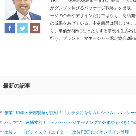
1974年、徳島県徳島市生まれ。著書「売れ
がグングン伸びるパッケージ戦略」を出版。
ージの企画やデザインだけではなく、商品開
の成果をあげている。中身商品は同じでも、
り、単価が5倍になったりする事例を生み出
行う。ブランド・マネージャー認定協会2級
最新の記事
創業110年・安部製菓が挑戦！『カラダに骨骨カルシウム』パッケー
パケマツ、逮捕寸前！ ～パッケージネーミングで必ずやるべき1つ
土佐フードビジネスクリエイター（土佐FBC)にてオンライン登壇 