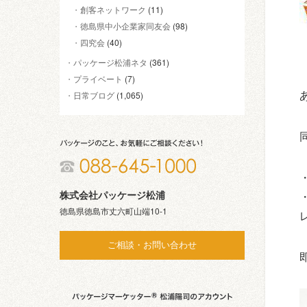
創客ネットワーク
(11)
徳島県中小企業家同友会
(98)
四究会
(40)
パッケージ松浦ネタ
(361)
プライベート
(7)
日常ブログ
(1,065)
株式会社パッケージ松浦
徳島県徳島市丈六町山端10-1
ご相談・お問い合わせ