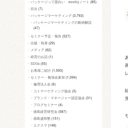
パッケージって面白い weeklyノート
(85)
目次
(7)
パッケージマーケティング
(3,763)
パッケージマーケティングの動画解説
(47)
セミナー予定・報告
(527)
出版・執筆
(29)
メディア
(62)
経営のお話
(1)
SDGs
(55)
お客様ご紹介
(1,593)
セミナー・勉強会参加
(1,094)
倫理法人会
(6)
コトマーケティング協会
(3)
ブランド・マネージャー認定協会
(31)
ブログセミナー
(4)
徳島経営研究会
(587)
徳島盛和塾
(151)
エクスマ
(148)