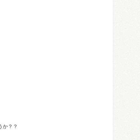
。
うか？？