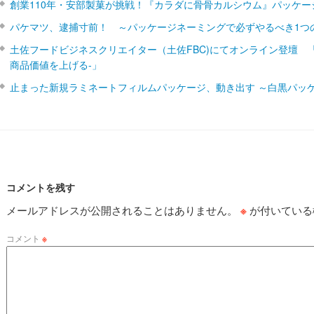
創業110年・安部製菓が挑戦！『カラダに骨骨カルシウム』パッケー
パケマツ、逮捕寸前！ ～パッケージネーミングで必ずやるべき1つ
土佐フードビジネスクリエイター（土佐FBC)にてオンライン登壇 
商品価値を上げる‐」
止まった新規ラミネートフィルムパッケージ、動き出す ～白黒パッ
コメントを残す
メールアドレスが公開されることはありません。
※
が付いている
コメント
※