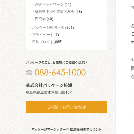
創客ネットワーク
(11)
徳島県中小企業家同友会
(98)
四究会
(40)
パッケージ松浦ネタ
(361)
プライベート
(7)
日常ブログ
(1,065)
株式会社パッケージ松浦
徳島県徳島市丈六町山端10-1
ご相談・お問い合わせ