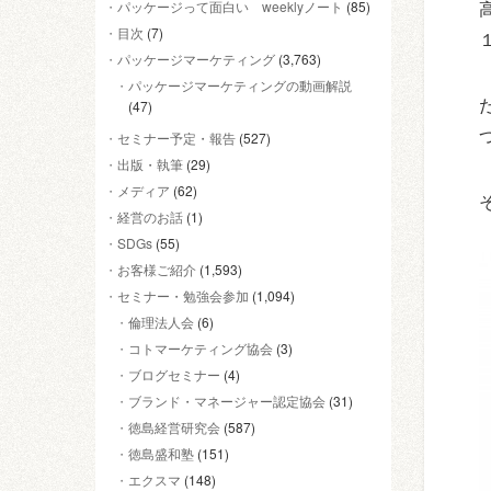
パッケージって面白い weeklyノート
(85)
目次
(7)
パッケージマーケティング
(3,763)
パッケージマーケティングの動画解説
(47)
セミナー予定・報告
(527)
出版・執筆
(29)
メディア
(62)
経営のお話
(1)
SDGs
(55)
お客様ご紹介
(1,593)
セミナー・勉強会参加
(1,094)
倫理法人会
(6)
コトマーケティング協会
(3)
ブログセミナー
(4)
ブランド・マネージャー認定協会
(31)
徳島経営研究会
(587)
徳島盛和塾
(151)
エクスマ
(148)