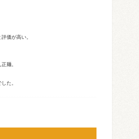
と評価が高い。
ん正麺。
でした。