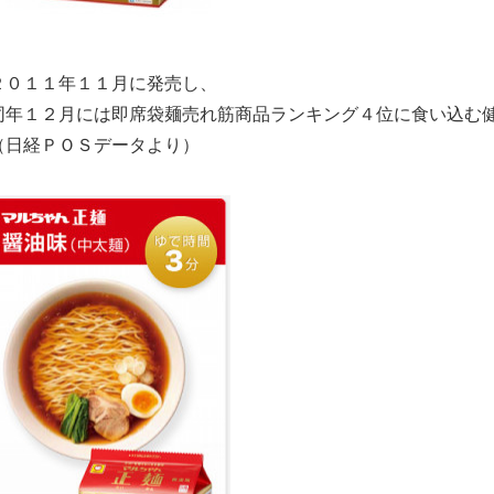
２０１１年１１月に発売し、
同年１２月には即席袋麺売れ筋商品ランキング４位に食い込む
（日経ＰＯＳデータより）