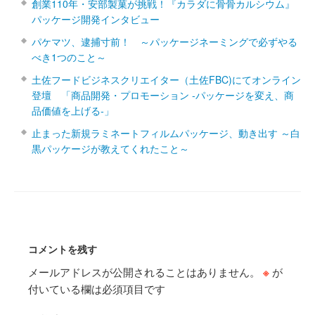
創業110年・安部製菓が挑戦！『カラダに骨骨カルシウム』
パッケージ開発インタビュー
パケマツ、逮捕寸前！ ～パッケージネーミングで必ずやる
べき1つのこと～
土佐フードビジネスクリエイター（土佐FBC)にてオンライン
登壇 「商品開発・プロモーション ‐パッケージを変え、商
品価値を上げる‐」
止まった新規ラミネートフィルムパッケージ、動き出す ～白
黒パッケージが教えてくれたこと～
コメントを残す
メールアドレスが公開されることはありません。
※
が
付いている欄は必須項目です