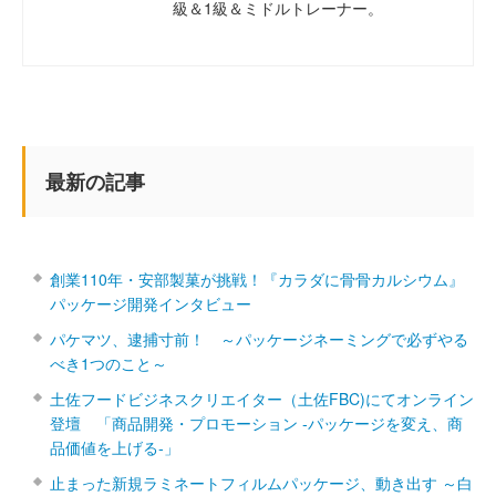
級＆1級＆ミドルトレーナー。
最新の記事
創業110年・安部製菓が挑戦！『カラダに骨骨カルシウム』
パッケージ開発インタビュー
パケマツ、逮捕寸前！ ～パッケージネーミングで必ずやる
べき1つのこと～
土佐フードビジネスクリエイター（土佐FBC)にてオンライン
登壇 「商品開発・プロモーション ‐パッケージを変え、商
品価値を上げる‐」
止まった新規ラミネートフィルムパッケージ、動き出す ～白