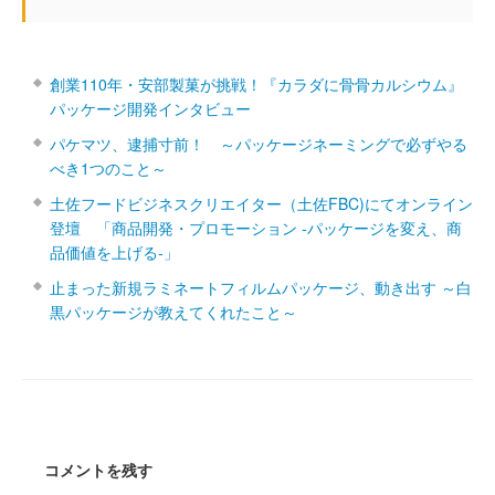
創業110年・安部製菓が挑戦！『カラダに骨骨カルシウム』
パッケージ開発インタビュー
パケマツ、逮捕寸前！ ～パッケージネーミングで必ずやる
べき1つのこと～
土佐フードビジネスクリエイター（土佐FBC)にてオンライン
登壇 「商品開発・プロモーション ‐パッケージを変え、商
品価値を上げる‐」
止まった新規ラミネートフィルムパッケージ、動き出す ～白
黒パッケージが教えてくれたこと～
コメントを残す