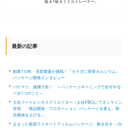
級＆1級＆ミドルトレーナー。
最新の記事
創業110年・安部製菓が挑戦！『カラダに骨骨カルシウム』
パッケージ開発インタビュー
パケマツ、逮捕寸前！ ～パッケージネーミングで必ずやる
べき1つのこと～
土佐フードビジネスクリエイター（土佐FBC)にてオンライン
登壇 「商品開発・プロモーション ‐パッケージを変え、商
品価値を上げる‐」
止まった新規ラミネートフィルムパッケージ、動き出す ～白