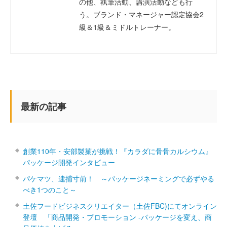
の他、執筆活動、講演活動なども行
う。ブランド・マネージャー認定協会2
級＆1級＆ミドルトレーナー。
最新の記事
創業110年・安部製菓が挑戦！『カラダに骨骨カルシウム』
パッケージ開発インタビュー
パケマツ、逮捕寸前！ ～パッケージネーミングで必ずやる
べき1つのこと～
土佐フードビジネスクリエイター（土佐FBC)にてオンライン
登壇 「商品開発・プロモーション ‐パッケージを変え、商