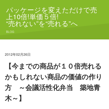
パッケージを変えただけで売
上10倍!単価５倍!
“売れない”を“売れる”へ
BLOG
2012年02月26日
【今までの商品が１０倍売れる
かもしれない商品の価値の作り
方 ～会議活性化弁当 築地青
木～】