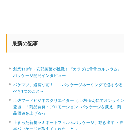
最新の記事
創業110年・安部製菓が挑戦！『カラダに骨骨カルシウム』
パッケージ開発インタビュー
パケマツ、逮捕寸前！ ～パッケージネーミングで必ずやる
べき1つのこと～
土佐フードビジネスクリエイター（土佐FBC)にてオンライン
登壇 「商品開発・プロモーション ‐パッケージを変え、商
品価値を上げる‐」
止まった新規ラミネートフィルムパッケージ、動き出す ～白
黒パッケージが教えてくれたこと～