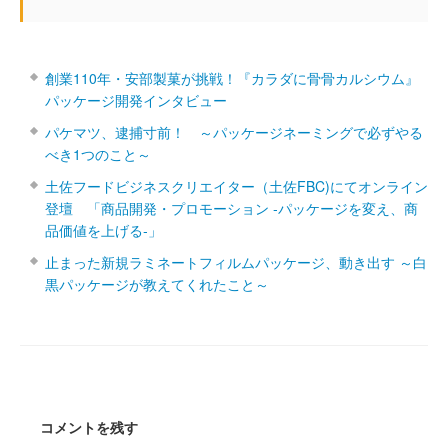
創業110年・安部製菓が挑戦！『カラダに骨骨カルシウム』
パッケージ開発インタビュー
パケマツ、逮捕寸前！ ～パッケージネーミングで必ずやる
べき1つのこと～
土佐フードビジネスクリエイター（土佐FBC)にてオンライン
登壇 「商品開発・プロモーション ‐パッケージを変え、商
品価値を上げる‐」
止まった新規ラミネートフィルムパッケージ、動き出す ～白
黒パッケージが教えてくれたこと～
コメントを残す