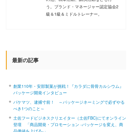
う。ブランド・マネージャー認定協会2
級＆1級＆ミドルトレーナー。
最新の記事
創業110年・安部製菓が挑戦！『カラダに骨骨カルシウム』
パッケージ開発インタビュー
パケマツ、逮捕寸前！ ～パッケージネーミングで必ずやる
べき1つのこと～
土佐フードビジネスクリエイター（土佐FBC)にてオンライン
登壇 「商品開発・プロモーション ‐パッケージを変え、商
品価値を上げる‐」