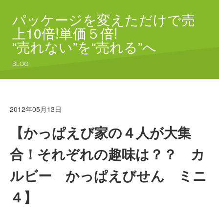
パッケージを変えただけで売
上10倍!単価５倍!
“売れない”を“売れる”へ
BLOG
2012年05月13日
【かっぱえび家の４人が大集
合！それぞれの趣味は？？ カ
ルビー かっぱえびせん ミニ
４】