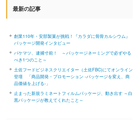
最新の記事
創業110年・安部製菓が挑戦！『カラダに骨骨カルシウム』
パッケージ開発インタビュー
パケマツ、逮捕寸前！ ～パッケージネーミングで必ずやる
べき1つのこと～
土佐フードビジネスクリエイター（土佐FBC)にてオンライン
登壇 「商品開発・プロモーション ‐パッケージを変え、商
品価値を上げる‐」
止まった新規ラミネートフィルムパッケージ、動き出す ～白
黒パッケージが教えてくれたこと～