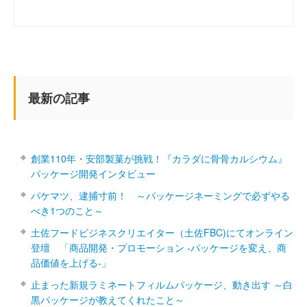
最新の記事
創業110年・安部製菓が挑戦！『カラダに骨骨カルシウム』
パッケージ開発インタビュー
パケマツ、逮捕寸前！ ～パッケージネーミングで必ずやる
べき1つのこと～
土佐フードビジネスクリエイター（土佐FBC)にてオンライン
登壇 「商品開発・プロモーション ‐パッケージを変え、商
品価値を上げる‐」
止まった新規ラミネートフィルムパッケージ、動き出す ～白
黒パッケージが教えてくれたこと～