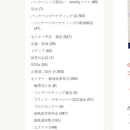
パッケージって面白い weeklyノート
(85)
目次
(7)
パッケージマーケティング
(3,763)
パッケージマーケティングの動画解説
(47)
セミナー予定・報告
(527)
出版・執筆
(29)
メディア
(62)
経営のお話
(1)
SDGs
(55)
お客様ご紹介
(1,593)
セミナー・勉強会参加
(1,094)
倫理法人会
(6)
コトマーケティング協会
(3)
ブランド・マネージャー認定協会
(31)
ブログセミナー
(4)
徳島経営研究会
(587)
徳島盛和塾
(151)
エクスマ
(148)