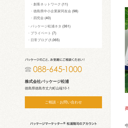
創客ネットワーク
(11)
徳島県中小企業家同友会
(98)
四究会
(40)
パッケージ松浦ネタ
(361)
プライベート
(7)
日常ブログ
(1,065)
株式会社パッケージ松浦
徳島県徳島市丈六町山端10-1
ご相談・お問い合わせ