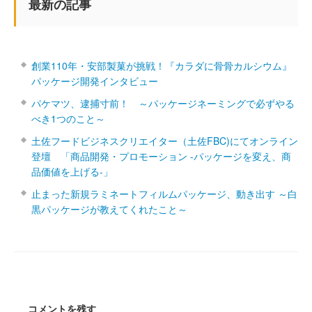
最新の記事
創業110年・安部製菓が挑戦！『カラダに骨骨カルシウム』
パッケージ開発インタビュー
パケマツ、逮捕寸前！ ～パッケージネーミングで必ずやる
べき1つのこと～
土佐フードビジネスクリエイター（土佐FBC)にてオンライン
登壇 「商品開発・プロモーション ‐パッケージを変え、商
品価値を上げる‐」
止まった新規ラミネートフィルムパッケージ、動き出す ～白
黒パッケージが教えてくれたこと～
コメントを残す