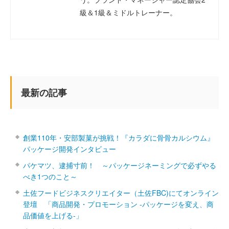
級＆1級＆ミドルトレーナー。
最新の記事
創業110年・安部製菓が挑戦！『カラダに骨骨カルシウム』
パッケージ開発インタビュー
パケマツ、逮捕寸前！ ～パッケージネーミングで必ずやる
べき1つのこと～
土佐フードビジネスクリエイター（土佐FBC)にてオンライン
登壇 「商品開発・プロモーション ‐パッケージを変え、商
品価値を上げる‐」