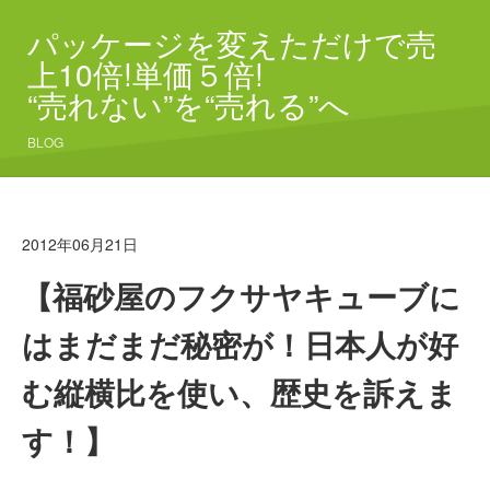
パッケージを変えただけで売
上10倍!単価５倍!
“売れない”を“売れる”へ
BLOG
2012年06月21日
【福砂屋のフクサヤキューブに
はまだまだ秘密が！日本人が好
む縦横比を使い、歴史を訴えま
す！】