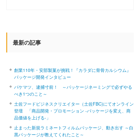
最新の記事
創業110年・安部製菓が挑戦！『カラダに骨骨カルシウム』
パッケージ開発インタビュー
パケマツ、逮捕寸前！ ～パッケージネーミングで必ずやる
べき1つのこと～
土佐フードビジネスクリエイター（土佐FBC)にてオンライン
登壇 「商品開発・プロモーション ‐パッケージを変え、商
品価値を上げる‐」
止まった新規ラミネートフィルムパッケージ、動き出す ～白
黒パッケージが教えてくれたこと～