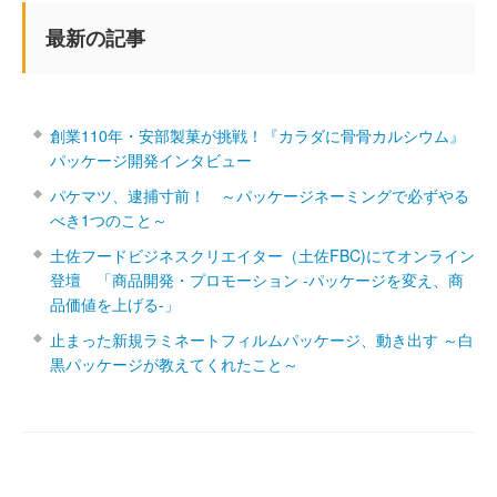
最新の記事
創業110年・安部製菓が挑戦！『カラダに骨骨カルシウム』
パッケージ開発インタビュー
パケマツ、逮捕寸前！ ～パッケージネーミングで必ずやる
べき1つのこと～
土佐フードビジネスクリエイター（土佐FBC)にてオンライン
登壇 「商品開発・プロモーション ‐パッケージを変え、商
品価値を上げる‐」
止まった新規ラミネートフィルムパッケージ、動き出す ～白
黒パッケージが教えてくれたこと～