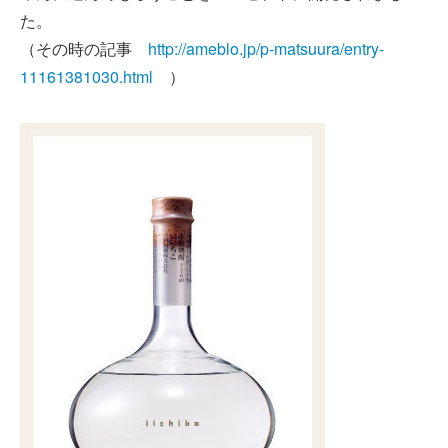
た。
（その時の記事
http://ameblo.jp/p-matsuura/entry-
11161381030.html
）