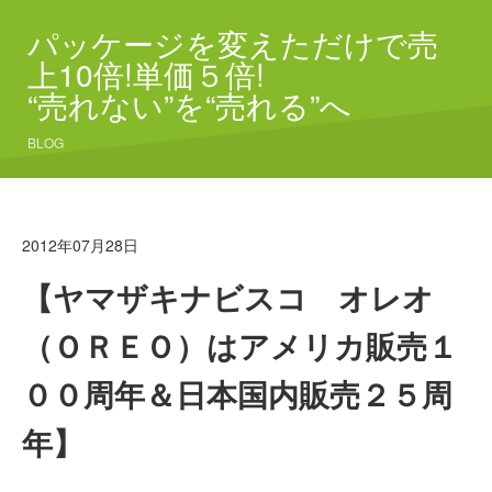
パッケージを変えただけで売
上10倍!単価５倍!
“売れない”を“売れる”へ
BLOG
2012年07月28日
【ヤマザキナビスコ オレオ
（ＯＲＥＯ）はアメリカ販売１
００周年＆日本国内販売２５周
年】