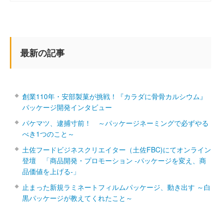
最新の記事
創業110年・安部製菓が挑戦！『カラダに骨骨カルシウム』
パッケージ開発インタビュー
パケマツ、逮捕寸前！ ～パッケージネーミングで必ずやる
べき1つのこと～
土佐フードビジネスクリエイター（土佐FBC)にてオンライン
登壇 「商品開発・プロモーション ‐パッケージを変え、商
品価値を上げる‐」
止まった新規ラミネートフィルムパッケージ、動き出す ～白
黒パッケージが教えてくれたこと～