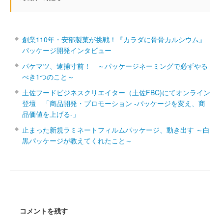
創業110年・安部製菓が挑戦！『カラダに骨骨カルシウム』
パッケージ開発インタビュー
パケマツ、逮捕寸前！ ～パッケージネーミングで必ずやる
べき1つのこと～
土佐フードビジネスクリエイター（土佐FBC)にてオンライン
登壇 「商品開発・プロモーション ‐パッケージを変え、商
品価値を上げる‐」
止まった新規ラミネートフィルムパッケージ、動き出す ～白
黒パッケージが教えてくれたこと～
コメントを残す