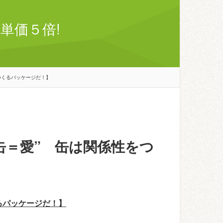
単価５倍!
つくるパッケージだ！】
缶＝愛” 缶は関係性をつ
るパッケージだ！】