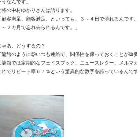
そうなんです。
女将の中村ゆかりさんは語ります。
「顧客満足、顧客満足、といっても、３～４日で薄れるんです
１～２カ月で忘れ去られるんです。」
じゃあ、どうするの？
五龍館のように⑤いつも連絡で、関係性を保っておくことが重
五龍館では定期的なフェイスブック、ニュースレター、メルマ
これでリピート率６７％という驚異的な数字を誇っているんで