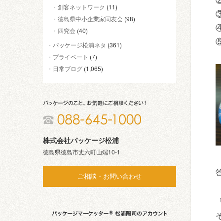
創客ネットワーク
(11)
徳島県中小企業家同友会
(98)
四究会
(40)
パッケージ松浦ネタ
(361)
プライベート
(7)
日常ブログ
(1,065)
株式会社パッケージ松浦
徳島県徳島市丈六町山端10-1
ご相談・お問い合わせ