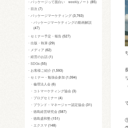
パッケージって面白い weeklyノート
(85)
目次
(7)
パッケージマーケティング
(3,763)
パッケージマーケティングの動画解説
(47)
セミナー予定・報告
(527)
出版・執筆
(29)
メディア
(62)
経営のお話
(1)
SDGs
(55)
お客様ご紹介
(1,593)
セミナー・勉強会参加
(1,094)
倫理法人会
(6)
コトマーケティング協会
(3)
ブログセミナー
(4)
ブランド・マネージャー認定協会
(31)
徳島経営研究会
(587)
徳島盛和塾
(151)
エクスマ
(148)