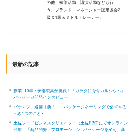
の他、執筆活動、講演活動なども行
う。ブランド・マネージャー認定協会2
級＆1級＆ミドルトレーナー。
最新の記事
創業110年・安部製菓が挑戦！『カラダに骨骨カルシウム』
パッケージ開発インタビュー
パケマツ、逮捕寸前！ ～パッケージネーミングで必ずやる
べき1つのこと～
土佐フードビジネスクリエイター（土佐FBC)にてオンライン
登壇 「商品開発・プロモーション ‐パッケージを変え、商