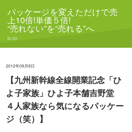
パッケージを変えただけで売
上10倍!単価５倍!
“売れない”を“売れる”へ
BLOG
2012年09月8日
【九州新幹線全線開業記念「ひ
よ子家族」ひよ子本舗吉野堂
４人家族なら気になるパッケー
ジ（笑）】