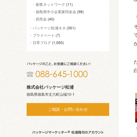
創客ネットワーク
(11)
徳島県中小企業家同友会
(98)
四究会
(40)
パッケージ松浦ネタ
(361)
プライベート
(7)
日常ブログ
(1,065)
株式会社パッケージ松浦
徳島県徳島市丈六町山端10-1
ご相談・お問い合わせ