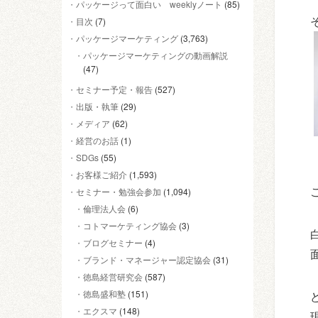
パッケージって面白い weeklyノート
(85)
目次
(7)
パッケージマーケティング
(3,763)
パッケージマーケティングの動画解説
(47)
セミナー予定・報告
(527)
出版・執筆
(29)
メディア
(62)
経営のお話
(1)
SDGs
(55)
お客様ご紹介
(1,593)
セミナー・勉強会参加
(1,094)
倫理法人会
(6)
コトマーケティング協会
(3)
ブログセミナー
(4)
ブランド・マネージャー認定協会
(31)
徳島経営研究会
(587)
徳島盛和塾
(151)
エクスマ
(148)