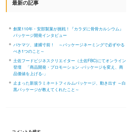
最新の記事
創業110年・安部製菓が挑戦！『カラダに骨骨カルシウム』
パッケージ開発インタビュー
パケマツ、逮捕寸前！ ～パッケージネーミングで必ずやる
べき1つのこと～
土佐フードビジネスクリエイター（土佐FBC)にてオンライン
登壇 「商品開発・プロモーション ‐パッケージを変え、商
品価値を上げる‐」
止まった新規ラミネートフィルムパッケージ、動き出す ～白
黒パッケージが教えてくれたこと～
コメントを残す