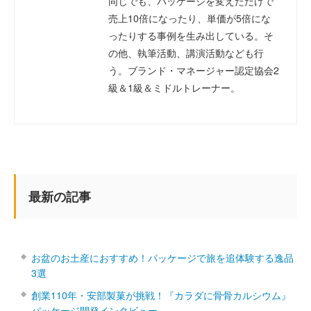
同じでも、パッケージを変えただけで
売上10倍になったり、単価が5倍にな
ったりする事例を生み出している。そ
の他、執筆活動、講演活動なども行
う。ブランド・マネージャー認定協会2
級＆1級＆ミドルトレーナー。
最新の記事
お盆のお土産におすすめ！パッケージで旅を追体験する逸品
3選
創業110年・安部製菓が挑戦！『カラダに骨骨カルシウム』
パッケージ開発インタビュー