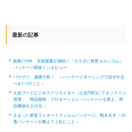
最新の記事
創業110年・安部製菓が挑戦！『カラダに骨骨カルシウム』
パッケージ開発インタビュー
パケマツ、逮捕寸前！ ～パッケージネーミングで必ずやる
べき1つのこと～
土佐フードビジネスクリエイター（土佐FBC)にてオンライン
登壇 「商品開発・プロモーション ‐パッケージを変え、商
品価値を上げる‐」
止まった新規ラミネートフィルムパッケージ、動き出す ～白
黒パッケージが教えてくれたこと～