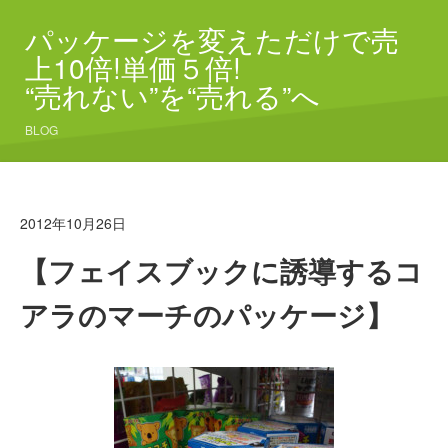
パッケージを変えただけで売
上10倍!単価５倍!
“売れない”を“売れる”へ
BLOG
2012年10月26日
【フェイスブックに誘導するコ
アラのマーチのパッケージ】