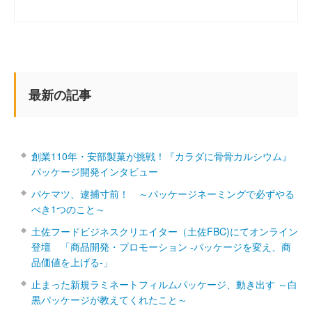
最新の記事
創業110年・安部製菓が挑戦！『カラダに骨骨カルシウム』
パッケージ開発インタビュー
パケマツ、逮捕寸前！ ～パッケージネーミングで必ずやる
べき1つのこと～
土佐フードビジネスクリエイター（土佐FBC)にてオンライン
登壇 「商品開発・プロモーション ‐パッケージを変え、商
品価値を上げる‐」
止まった新規ラミネートフィルムパッケージ、動き出す ～白
黒パッケージが教えてくれたこと～