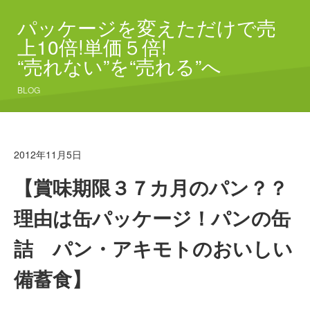
パッケージを変えただけで売
上10倍!単価５倍!
“売れない”を“売れる”へ
BLOG
2012年11月5日
【賞味期限３７カ月のパン？？
理由は缶パッケージ！パンの缶
詰 パン・アキモトのおいしい
備蓄食】