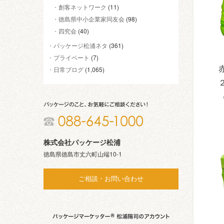
創客ネットワーク
(11)
徳島県中小企業家同友会
(98)
四究会
(40)
パッケージ松浦ネタ
(361)
プライベート
(7)
日常ブログ
(1,065)
株式会社パッケージ松浦
徳島県徳島市丈六町山端10-1
ご相談・お問い合わせ