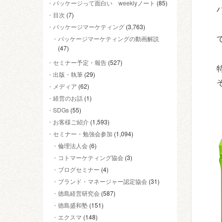
パッケージって面白い weeklyノート
(85)
目次
(7)
パッケージマーケティング
(3,763)
パッケージマーケティングの動画解説
(47)
セミナー予定・報告
(527)
出版・執筆
(29)
メディア
(62)
経営のお話
(1)
SDGs
(55)
お客様ご紹介
(1,593)
セミナー・勉強会参加
(1,094)
倫理法人会
(6)
コトマーケティング協会
(3)
ブログセミナー
(4)
ブランド・マネージャー認定協会
(31)
徳島経営研究会
(587)
徳島盛和塾
(151)
エクスマ
(148)