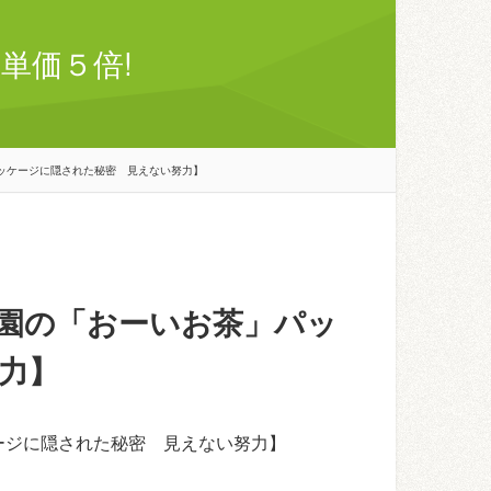
単価５倍!
ッケージに隠された秘密 見えない努力】
園の「おーいお茶」パッ
力】
ージに隠された秘密 見えない努力】