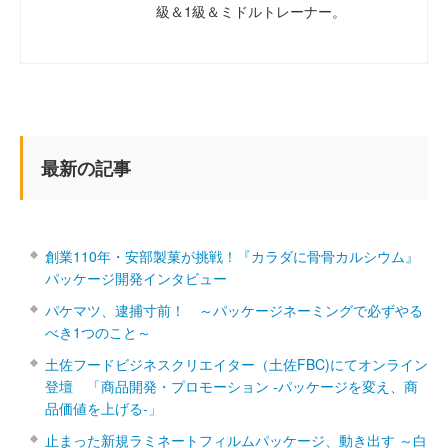
級＆1級＆ミドルトレーナー。
最新の記事
創業110年・安部製菓が挑戦！『カラダに骨骨カルシウム』
パッケージ開発インタビュー
パケマツ、逮捕寸前！ ～パッケージネーミングで必ずやる
べき1つのこと～
土佐フードビジネスクリエイター（土佐FBC)にてオンライン
登壇 「商品開発・プロモーション ‐パッケージを変え、商
品価値を上げる‐」
止まった新規ラミネートフィルムパッケージ、動き出す ～白