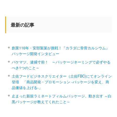
最新の記事
創業110年・安部製菓が挑戦！『カラダに骨骨カルシウム』
パッケージ開発インタビュー
パケマツ、逮捕寸前！ ～パッケージネーミングで必ずやる
べき1つのこと～
土佐フードビジネスクリエイター（土佐FBC)にてオンライン
登壇 「商品開発・プロモーション ‐パッケージを変え、商
品価値を上げる‐」
止まった新規ラミネートフィルムパッケージ、動き出す ～白
黒パッケージが教えてくれたこと～