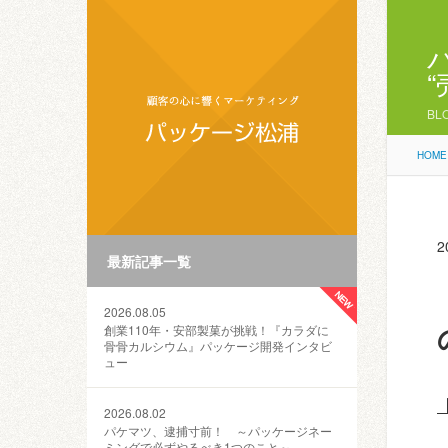
BL
HOME
2
最新記事一覧
2026.08.05
創業110年・安部製菓が挑戦！『カラダに
骨骨カルシウム』パッケージ開発インタビ
ュー
2026.08.02
パケマツ、逮捕寸前！ ～パッケージネー
ミングで必ずやるべき1つのこと～