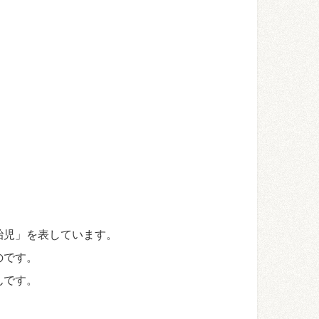
胎児」を表しています。
のです。
んです。