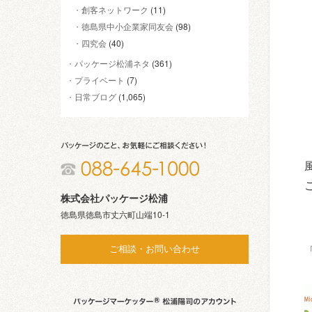
創客ネットワーク
(11)
徳島県中小企業家同友会
(98)
四究会
(40)
パッケージ松浦ネタ
(361)
プライベート
(7)
日常ブログ
(1,065)
株式会社パッケージ松浦
徳島県徳島市丈六町山端10-1
ご相談・お問い合わせ