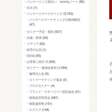
パッケージって面白い weeklyノート
(85)
目次
(7)
パッケージマーケティング
(3,763)
パッケージマーケティングの動画解説
(47)
セミナー予定・報告
(527)
出版・執筆
(29)
メディア
(62)
経営のお話
(1)
SDGs
(55)
お客様ご紹介
(1,593)
セミナー・勉強会参加
(1,094)
倫理法人会
(6)
コトマーケティング協会
(3)
ブログセミナー
(4)
ブランド・マネージャー認定協会
(31)
徳島経営研究会
(587)
徳島盛和塾
(151)
エクスマ
(148)