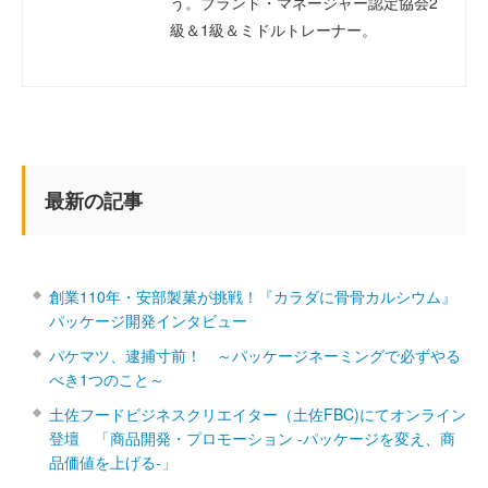
う。ブランド・マネージャー認定協会2
級＆1級＆ミドルトレーナー。
最新の記事
創業110年・安部製菓が挑戦！『カラダに骨骨カルシウム』
パッケージ開発インタビュー
パケマツ、逮捕寸前！ ～パッケージネーミングで必ずやる
べき1つのこと～
土佐フードビジネスクリエイター（土佐FBC)にてオンライン
登壇 「商品開発・プロモーション ‐パッケージを変え、商
品価値を上げる‐」