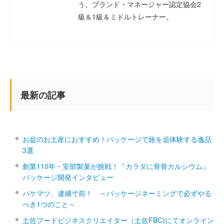
う。ブランド・マネージャー認定協会2
級＆1級＆ミドルトレーナー。
最新の記事
お盆のお土産におすすめ！パッケージで旅を追体験する逸品
3選
創業110年・安部製菓が挑戦！『カラダに骨骨カルシウム』
パッケージ開発インタビュー
パケマツ、逮捕寸前！ ～パッケージネーミングで必ずやる
べき1つのこと～
土佐フードビジネスクリエイター（土佐FBC)にてオンライン