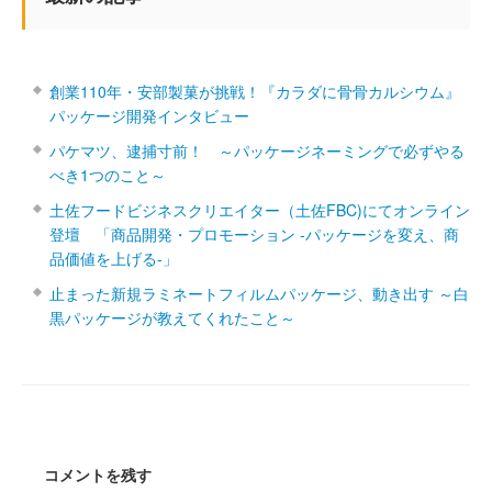
創業110年・安部製菓が挑戦！『カラダに骨骨カルシウム』
パッケージ開発インタビュー
パケマツ、逮捕寸前！ ～パッケージネーミングで必ずやる
べき1つのこと～
土佐フードビジネスクリエイター（土佐FBC)にてオンライン
登壇 「商品開発・プロモーション ‐パッケージを変え、商
品価値を上げる‐」
止まった新規ラミネートフィルムパッケージ、動き出す ～白
黒パッケージが教えてくれたこと～
コメントを残す