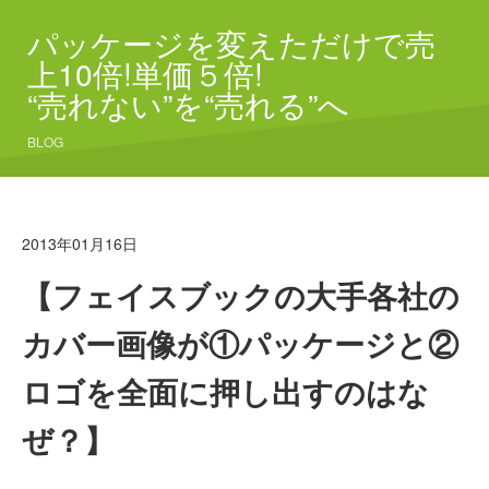
パッケージを変えただけで売
上10倍!単価５倍!
“売れない”を“売れる”へ
BLOG
2013年01月16日
【フェイスブックの大手各社の
カバー画像が①パッケージと②
ロゴを全面に押し出すのはな
ぜ？】