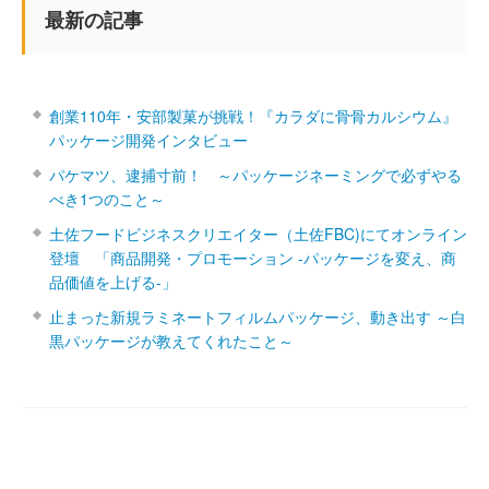
最新の記事
創業110年・安部製菓が挑戦！『カラダに骨骨カルシウム』
パッケージ開発インタビュー
パケマツ、逮捕寸前！ ～パッケージネーミングで必ずやる
べき1つのこと～
土佐フードビジネスクリエイター（土佐FBC)にてオンライン
登壇 「商品開発・プロモーション ‐パッケージを変え、商
品価値を上げる‐」
止まった新規ラミネートフィルムパッケージ、動き出す ～白
黒パッケージが教えてくれたこと～