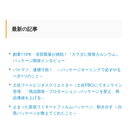
最新の記事
創業110年・安部製菓が挑戦！『カラダに骨骨カルシウム』
パッケージ開発インタビュー
パケマツ、逮捕寸前！ ～パッケージネーミングで必ずやる
べき1つのこと～
土佐フードビジネスクリエイター（土佐FBC)にてオンライン
登壇 「商品開発・プロモーション ‐パッケージを変え、商
品価値を上げる‐」
止まった新規ラミネートフィルムパッケージ、動き出す ～白
黒パッケージが教えてくれたこと～