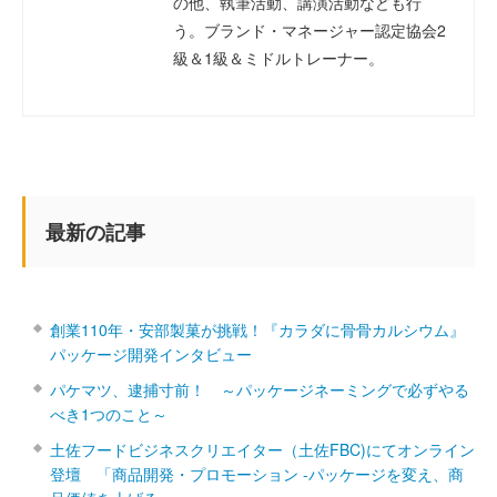
の他、執筆活動、講演活動なども行
う。ブランド・マネージャー認定協会2
級＆1級＆ミドルトレーナー。
最新の記事
創業110年・安部製菓が挑戦！『カラダに骨骨カルシウム』
パッケージ開発インタビュー
パケマツ、逮捕寸前！ ～パッケージネーミングで必ずやる
べき1つのこと～
土佐フードビジネスクリエイター（土佐FBC)にてオンライン
登壇 「商品開発・プロモーション ‐パッケージを変え、商