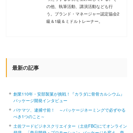
の他、執筆活動、講演活動なども行
う。ブランド・マネージャー認定協会2
級＆1級＆ミドルトレーナー。
最新の記事
創業110年・安部製菓が挑戦！『カラダに骨骨カルシウム』
パッケージ開発インタビュー
パケマツ、逮捕寸前！ ～パッケージネーミングで必ずやる
べき1つのこと～
土佐フードビジネスクリエイター（土佐FBC)にてオンライン
登壇 「商品開発・プロモーション ‐パッケージを変え、商