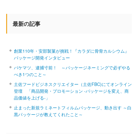
最新の記事
創業110年・安部製菓が挑戦！『カラダに骨骨カルシウム』
パッケージ開発インタビュー
パケマツ、逮捕寸前！ ～パッケージネーミングで必ずやる
べき1つのこと～
土佐フードビジネスクリエイター（土佐FBC)にてオンライン
登壇 「商品開発・プロモーション ‐パッケージを変え、商
品価値を上げる‐」
止まった新規ラミネートフィルムパッケージ、動き出す ～白
黒パッケージが教えてくれたこと～