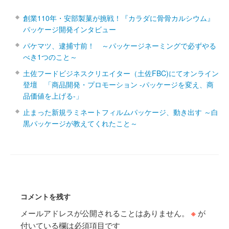
創業110年・安部製菓が挑戦！『カラダに骨骨カルシウム』
パッケージ開発インタビュー
パケマツ、逮捕寸前！ ～パッケージネーミングで必ずやる
べき1つのこと～
土佐フードビジネスクリエイター（土佐FBC)にてオンライン
登壇 「商品開発・プロモーション ‐パッケージを変え、商
品価値を上げる‐」
止まった新規ラミネートフィルムパッケージ、動き出す ～白
黒パッケージが教えてくれたこと～
コメントを残す
メールアドレスが公開されることはありません。
※
が
付いている欄は必須項目です