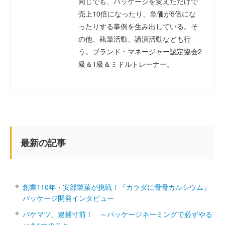
同じでも、パッケージを変えただけで
売上10倍になったり、単価が5倍にな
ったりする事例を生み出している。そ
の他、執筆活動、講演活動なども行
う。ブランド・マネージャー認定協会2
級＆1級＆ミドルトレーナー。
最新の記事
創業110年・安部製菓が挑戦！『カラダに骨骨カルシウム』
パッケージ開発インタビュー
パケマツ、逮捕寸前！ ～パッケージネーミングで必ずやる