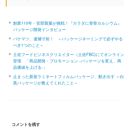
創業110年・安部製菓が挑戦！『カラダに骨骨カルシウム』
パッケージ開発インタビュー
パケマツ、逮捕寸前！ ～パッケージネーミングで必ずやる
べき1つのこと～
土佐フードビジネスクリエイター（土佐FBC)にてオンライン
登壇 「商品開発・プロモーション ‐パッケージを変え、商
品価値を上げる‐」
止まった新規ラミネートフィルムパッケージ、動き出す ～白
黒パッケージが教えてくれたこと～
コメントを残す