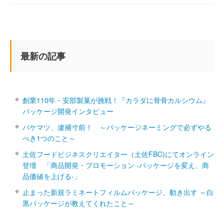
最新の記事
創業110年・安部製菓が挑戦！『カラダに骨骨カルシウム』
パッケージ開発インタビュー
パケマツ、逮捕寸前！ ～パッケージネーミングで必ずやる
べき1つのこと～
土佐フードビジネスクリエイター（土佐FBC)にてオンライン
登壇 「商品開発・プロモーション ‐パッケージを変え、商
品価値を上げる‐」
止まった新規ラミネートフィルムパッケージ、動き出す ～白
黒パッケージが教えてくれたこと～