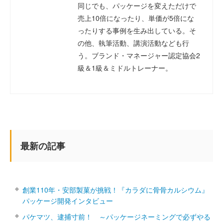
同じでも、パッケージを変えただけで
売上10倍になったり、単価が5倍にな
ったりする事例を生み出している。そ
の他、執筆活動、講演活動なども行
う。ブランド・マネージャー認定協会2
級＆1級＆ミドルトレーナー。
最新の記事
創業110年・安部製菓が挑戦！『カラダに骨骨カルシウム』
パッケージ開発インタビュー
パケマツ、逮捕寸前！ ～パッケージネーミングで必ずやる