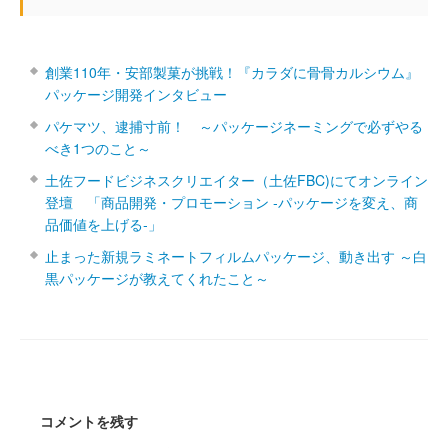
創業110年・安部製菓が挑戦！『カラダに骨骨カルシウム』
パッケージ開発インタビュー
パケマツ、逮捕寸前！ ～パッケージネーミングで必ずやる
べき1つのこと～
土佐フードビジネスクリエイター（土佐FBC)にてオンライン
登壇 「商品開発・プロモーション ‐パッケージを変え、商
品価値を上げる‐」
止まった新規ラミネートフィルムパッケージ、動き出す ～白
黒パッケージが教えてくれたこと～
コメントを残す