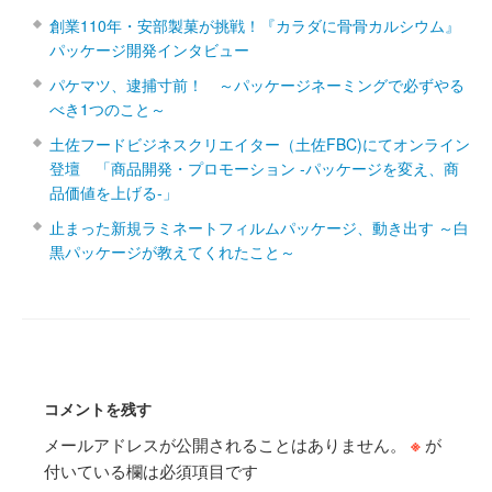
創業110年・安部製菓が挑戦！『カラダに骨骨カルシウム』
パッケージ開発インタビュー
パケマツ、逮捕寸前！ ～パッケージネーミングで必ずやる
べき1つのこと～
土佐フードビジネスクリエイター（土佐FBC)にてオンライン
登壇 「商品開発・プロモーション ‐パッケージを変え、商
品価値を上げる‐」
止まった新規ラミネートフィルムパッケージ、動き出す ～白
黒パッケージが教えてくれたこと～
コメントを残す
メールアドレスが公開されることはありません。
※
が
付いている欄は必須項目です