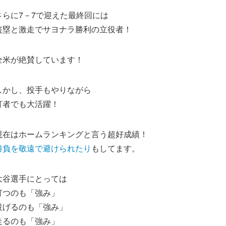
さらに7－7で迎えた最終回には
盗塁と激走でサヨナラ勝利の立役者！
全米が絶賛しています！
しかし、投手もやりながら
打者でも大活躍！
現在はホームランキングと言う超好成績！
勝負を敬遠で避けられたり
もしてます。
大谷選手にとっては
打つのも「強み」
投げるのも「強み」
走るのも「強み」