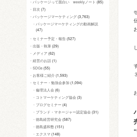
パッケージって面白い weeklyノート
(85)
目次
(7)
パッケージマーケティング
(3,763)
パッケージマーケティングの動画解説
(47)
セミナー予定・報告
(527)
出版・執筆
(29)
メディア
(62)
経営のお話
(1)
SDGs
(55)
お客様ご紹介
(1,593)
セミナー・勉強会参加
(1,094)
倫理法人会
(6)
コトマーケティング協会
(3)
ブログセミナー
(4)
ブランド・マネージャー認定協会
(31)
徳島経営研究会
(587)
徳島盛和塾
(151)
エクスマ
(148)