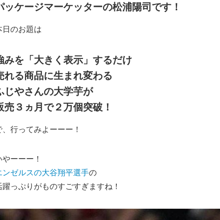
パッケージマーケッターの松浦陽司です！
本日のお題は
強みを「大きく表示」するだけ
売れる商品に生まれ変わる
ふじやさんの大学芋が
販売３ヵ月で２万個突破！
で、行ってみよーーー！
いやーーー！
エンゼルスの大谷翔平選手
の
活躍っぷりがものすごすぎますね！