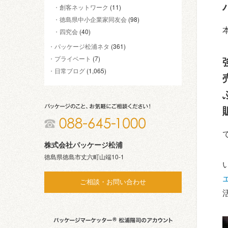
創客ネットワーク
(11)
徳島県中小企業家同友会
(98)
四究会
(40)
パッケージ松浦ネタ
(361)
プライベート
(7)
日常ブログ
(1,065)
株式会社パッケージ松浦
徳島県徳島市丈六町山端10-1
ご相談・お問い合わせ