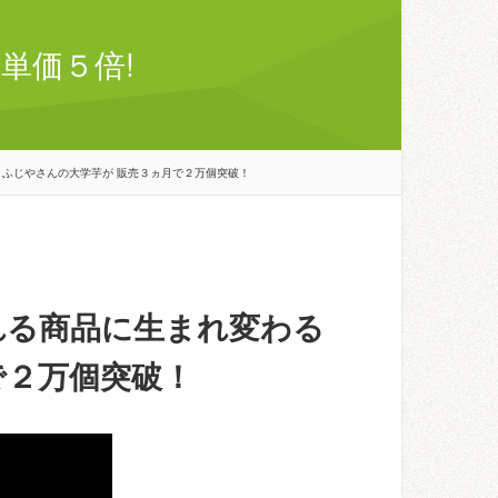
単価５倍!
 ふじやさんの大学芋が 販売３ヵ月で２万個突破！
れる商品に生まれ変わる
で２万個突破！