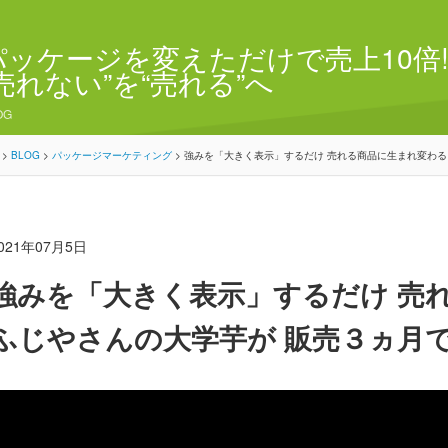
パッケージを変えただけで売上10倍!
“売れない”を“売れる”へ
OG
>
BLOG
>
パッケージマーケティング
>
強みを「大きく表示」するだけ 売れる商品に生まれ変わる
021年07月5日
強みを「大きく表示」するだけ 売
ふじやさんの大学芋が 販売３ヵ月