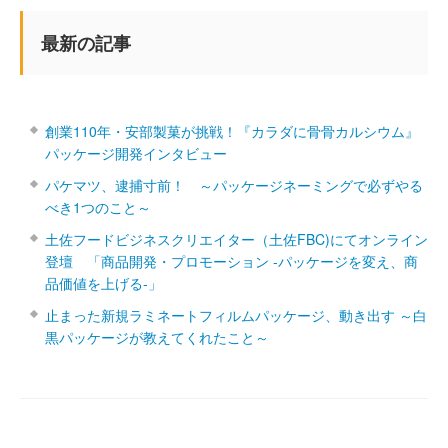
最新の記事
創業110年・安部製菓が挑戦！『カラダに骨骨カルシウム』
パッケージ開発インタビュー
パケマツ、逮捕寸前！ ～パッケージネーミングで必ずやる
べき1つのこと～
土佐フードビジネスクリエイター（土佐FBC)にてオンライン
登壇 「商品開発・プロモーション ‐パッケージを変え、商
品価値を上げる‐」
止まった新規ラミネートフィルムパッケージ、動き出す ～白
黒パッケージが教えてくれたこと～