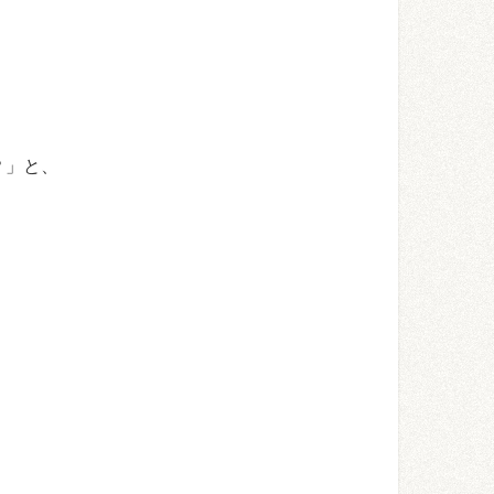
！
？」と、