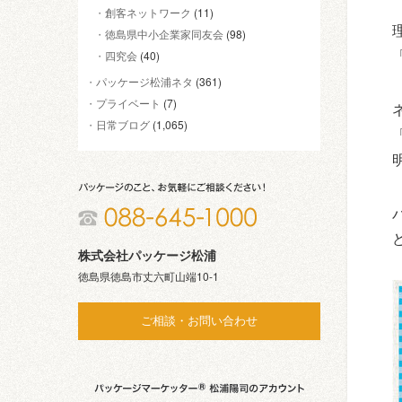
創客ネットワーク
(11)
徳島県中小企業家同友会
(98)
四究会
(40)
パッケージ松浦ネタ
(361)
プライベート
(7)
日常ブログ
(1,065)
株式会社パッケージ松浦
徳島県徳島市丈六町山端10-1
ご相談・お問い合わせ