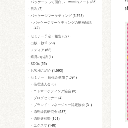
パッケージって面白い weeklyノート
(85)
目次
(7)
パッケージマーケティング
(3,763)
パッケージマーケティングの動画解説
(47)
セミナー予定・報告
(527)
出版・執筆
(29)
メディア
(62)
経営のお話
(1)
SDGs
(55)
お客様ご紹介
(1,593)
セミナー・勉強会参加
(1,094)
倫理法人会
(6)
コトマーケティング協会
(3)
ブログセミナー
(4)
ブランド・マネージャー認定協会
(31)
徳島経営研究会
(587)
徳島盛和塾
(151)
エクスマ
(148)