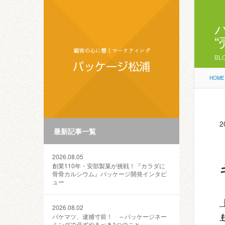
BL
HOME
2
最新記事一覧
2026.08.05
創業110年・安部製菓が挑戦！『カラダに
骨骨カルシウム』パッケージ開発インタビ
ュー
2026.08.02
パケマツ、逮捕寸前！ ～パッケージネー
ミングで必ずやるべき1つのこと～