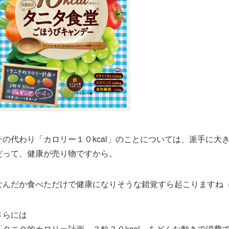
その代わり「カロリー１０kcal」のことについては、派手に大
だって、健康が売り物ですから。
なんだか食べただけで健康になりそうな錯覚すら起こりますね
さらには
「タニタ的カロリー計画 ３粒３０kcal」をどんな動きで消費