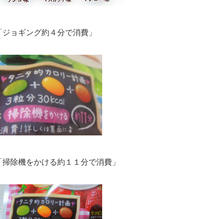
「ジョギング約４分で消費」
「掃除機をかける約１１分で消費」